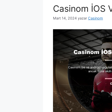
Casinom İOS 
Mart 14, 2024
yazar
Casinom