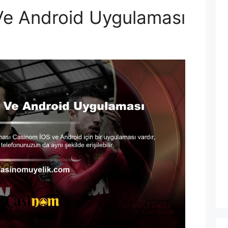
Ve Android Uygulaması