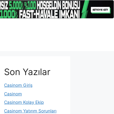
Son Yazılar
Casinom Giriş
Casinom
Casinom Kolay Ekip
Casinom Yatırım Sorunları