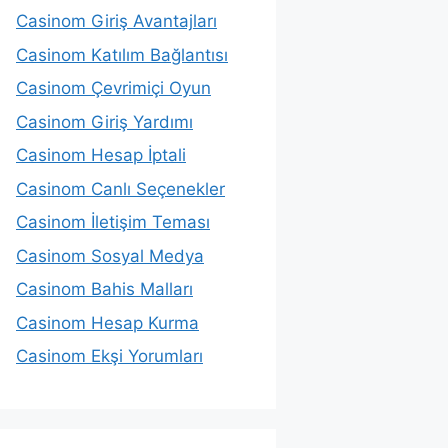
Casinom Giriş Avantajları
Casinom Katılım Bağlantısı
Casinom Çevrimiçi Oyun
Casinom Giriş Yardımı
Casinom Hesap İptali
Casinom Canlı Seçenekler
Casinom İletişim Teması
Casinom Sosyal Medya
Casinom Bahis Malları
Casinom Hesap Kurma
Casinom Ekşi Yorumları