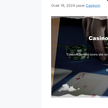
Ocak 16, 2024
yazar
Casinom