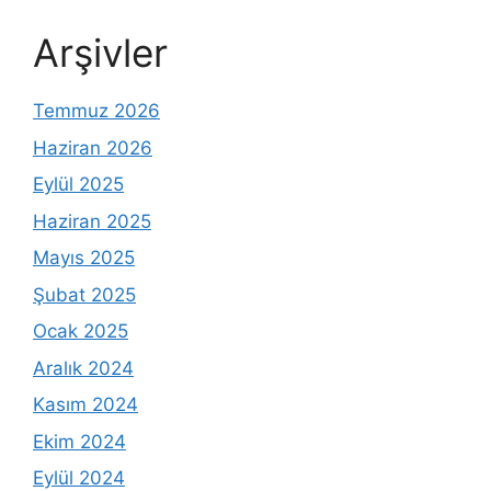
Arşivler
Temmuz 2026
Haziran 2026
Eylül 2025
Haziran 2025
Mayıs 2025
Şubat 2025
Ocak 2025
Aralık 2024
Kasım 2024
Ekim 2024
Eylül 2024