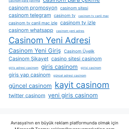
casinom para yatirma
casinom promosyon
casinom sitesi
casinom telegram
casinom tv
casinom tv canli maç
casinom tv izle
casinom tv canli maç izle
casinom whatsapp
casinom yeni adres
Casinom Yeni Adresi
Casinom Yeni Giriş
Casinom Üyelik
Casinom Şikayet
casino sitesi casinom
giris casinom
giris adresi casinom
girisi casinom
giris yap casinom
güncel adresi casinom
kayit casinom
güncel casinom
yeni giris casinom
twitter casinom
Avrasya'nın en büyük reklam platformunda olmak için