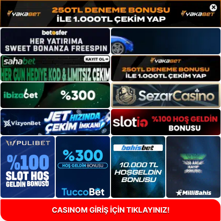
×
CASINOM GİRİŞ İÇİN TIKLAYINIZ!