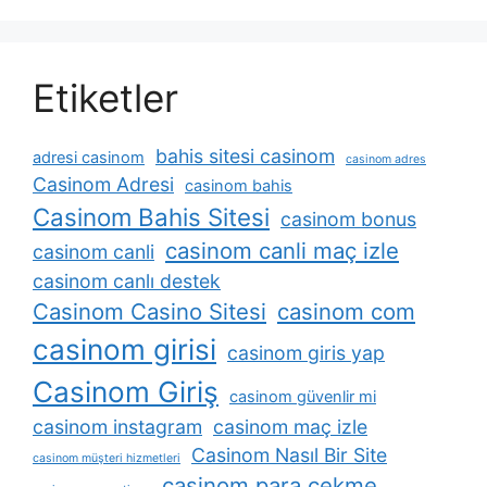
Etiketler
bahis sitesi casinom
adresi casinom
casinom adres
Casinom Adresi
casinom bahis
Casinom Bahis Sitesi
casinom bonus
casinom canli maç izle
casinom canli
casinom canlı destek
Casinom Casino Sitesi
casinom com
casinom girisi
casinom giris yap
Casinom Giriş
casinom güvenlir mi
casinom instagram
casinom maç izle
Casinom Nasıl Bir Site
casinom müşteri hizmetleri
casinom para çekme