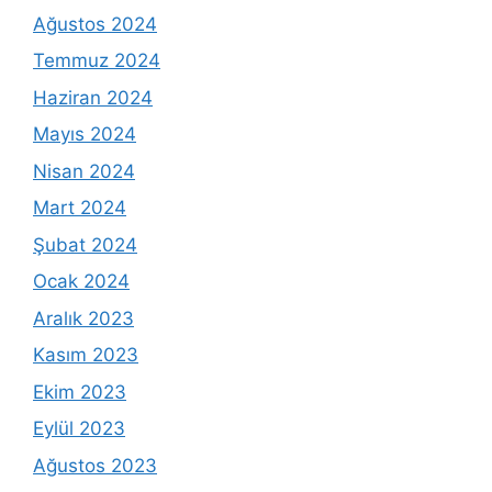
Ağustos 2024
Temmuz 2024
Haziran 2024
Mayıs 2024
Nisan 2024
Mart 2024
Şubat 2024
Ocak 2024
Aralık 2023
Kasım 2023
Ekim 2023
Eylül 2023
Ağustos 2023