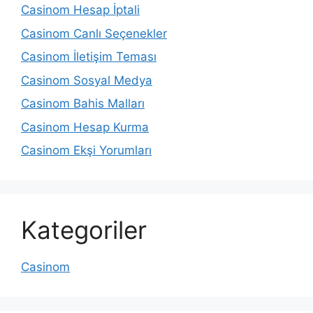
Casinom Hesap İptali
Casinom Canlı Seçenekler
Casinom İletişim Teması
Casinom Sosyal Medya
Casinom Bahis Malları
Casinom Hesap Kurma
Casinom Ekşi Yorumları
Kategoriler
Casinom