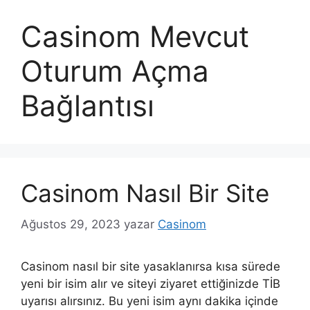
Casinom Mevcut
Oturum Açma
Bağlantısı
Casinom Nasıl Bir Site
Ağustos 29, 2023
yazar
Casinom
Casinom nasıl bir site yasaklanırsa kısa sürede
yeni bir isim alır ve siteyi ziyaret ettiğinizde TİB
uyarısı alırsınız. Bu yeni isim aynı dakika içinde