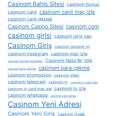
Casinom Bahis Sitesi
casinom bonus
casinom canli maç izle
casinom canli
casinom canlı destek
Casinom Casino Sitesi
casinom com
casinom girisi
casinom giris yap
Casinom Giriş
casinom güvenlir mi
casinom instagram
casinom maç izle
Casinom Nasıl Bir Site
casinom müşteri hizmetleri
casinom para çekme
casinom para yatirma
casinom promosyon
casinom sitesi
casinom telegram
casinom tv
casinom tv canli maç
casinom tv izle
casinom tv canli maç izle
casinom whatsapp
casinom yeni adres
Casinom Yeni Adresi
Casinom Yeni Giriş
Casinom Üyelik