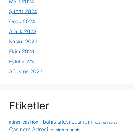
Mart 2024
Şubat 2024
Ocak 2024
Aralık 2023
Kasım 2023
Ekim 2023
Eylül 2023
Ağustos 2023
Etiketler
bahis sitesi casinom
adresi casinom
casinom adres
Casinom Adresi
casinom bahis