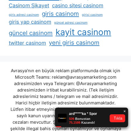
Casinom Şikayet
casino sitesi casinom
giris casinom
giris adresi casinom
girisi casinom
giris yap casinom
güncel adresi casinom
kayit casinom
güncel casinom
yeni giris casinom
twitter casinom
Avrasya'nın en büyük reklam platformunda olmak için
Microsoft Teams:
reklam@avrasyamarketing.com
adresimizden veya Telegram: @Avrasyamarketing
adresimizden irtibat kurabilirsiniz. (Tek iletişim
adreslerimiz teams / telegram ve mail adresimizdir.
Harici hiçbir iletişim adresimiz bulunmamaktadır.
Lütfen itibar etmeyiniz.) Türkiye yasalarına göre 7258
sayılı kanun uyarınca yasa dışı bahis oynamanın
cezaları mevcuttur. Şu an bulunduğunuz site hiç bir
şekilde illegal bahis oyunları oynatmıyor ve oynamaya