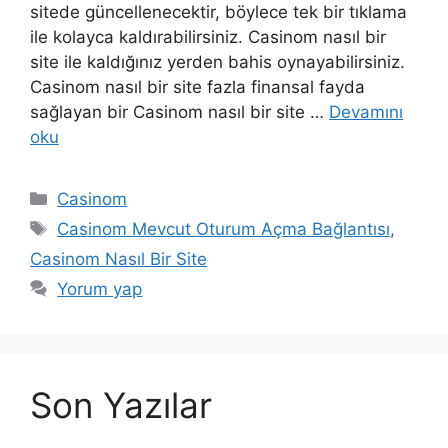
sitede güncellenecektir, böylece tek bir tıklama
ile kolayca kaldırabilirsiniz. Casinom nasıl bir
site ile kaldığınız yerden bahis oynayabilirsiniz.
Casinom nasıl bir site fazla finansal fayda
sağlayan bir Casinom nasıl bir site …
Devamını
oku
Kategoriler
Casinom
Etiketler
Casinom Mevcut Oturum Açma Bağlantısı
,
Casinom Nasıl Bir Site
Yorum yap
Son Yazılar