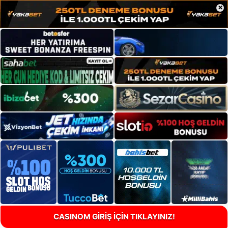
×
CASINOM GİRİŞ İÇİN TIKLAYINIZ!