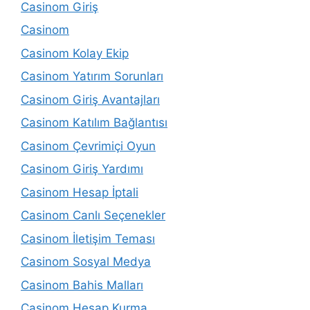
Casinom Giriş
Casinom
Casinom Kolay Ekip
Casinom Yatırım Sorunları
Casinom Giriş Avantajları
Casinom Katılım Bağlantısı
Casinom Çevrimiçi Oyun
Casinom Giriş Yardımı
Casinom Hesap İptali
Casinom Canlı Seçenekler
Casinom İletişim Teması
Casinom Sosyal Medya
Casinom Bahis Malları
Casinom Hesap Kurma