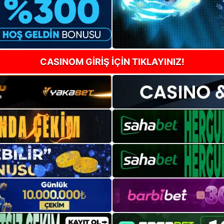
CASINOM GİRİŞ İÇİN TIKLAYINIZ!