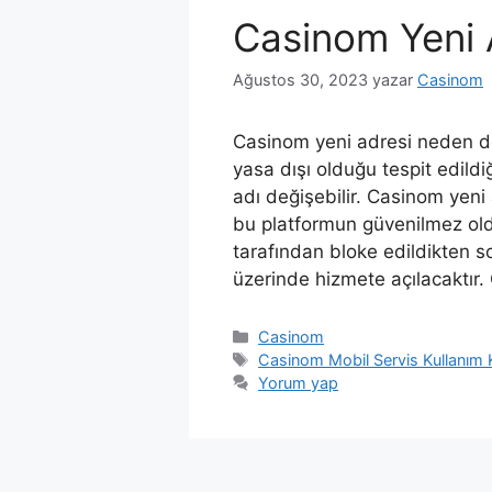
Casinom Yeni 
Ağustos 30, 2023
yazar
Casinom
Casinom yeni adresi neden de
yasa dışı olduğu tespit edildi
adı değişebilir. Casinom yeni
bu platformun güvenilmez old
tarafından bloke edildikten 
üzerinde hizmete açılacaktır
Kategoriler
Casinom
Etiketler
Casinom Mobil Servis Kullanım 
Yorum yap