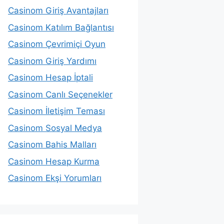
Casinom Giriş Avantajları
Casinom Katılım Bağlantısı
Casinom Çevrimiçi Oyun
Casinom Giriş Yardımı
Casinom Hesap İptali
Casinom Canlı Seçenekler
Casinom İletişim Teması
Casinom Sosyal Medya
Casinom Bahis Malları
Casinom Hesap Kurma
Casinom Ekşi Yorumları