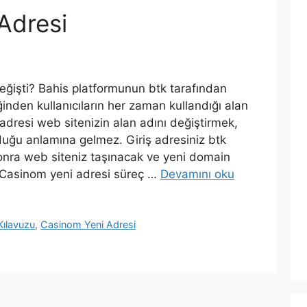
Adresi
ğişti? Bahis platformunun btk tarafından
ğinden kullanıcıların her zaman kullandığı alan
 adresi web sitenizin alan adını değiştirmek,
uğu anlamına gelmez. Giriş adresiniz btk
sonra web siteniz taşınacak ve yeni domain
. Casinom yeni adresi süreç …
Devamını oku
Kılavuzu
,
Casinom Yeni Adresi