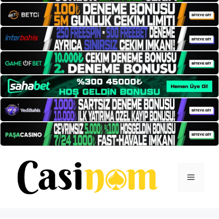
İçeriğe
atla
Menü