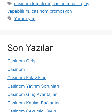
Etiketler
casinom kapalı mı
,
casinom nasıl giriş
yapabilirim
,
casinom promosyon
Yorum yap
Son Yazılar
Casinom Giriş
Casinom
Casinom Kolay Ekip
Casinom Yatırım Sorunları
Casinom Giriş Avantajları
Casinom Katılım Bağlantısı
Casinom Çevrimiçi Oyun