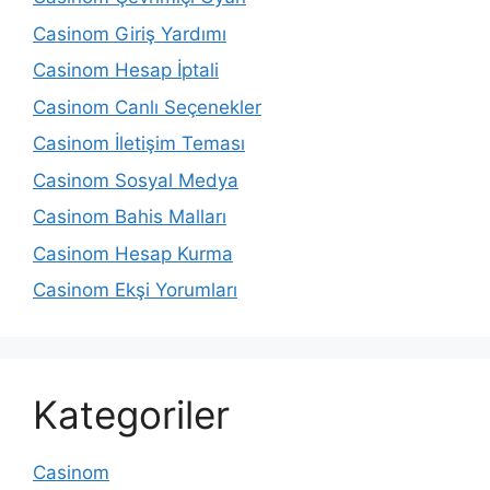
Casinom Giriş Yardımı
Casinom Hesap İptali
Casinom Canlı Seçenekler
Casinom İletişim Teması
Casinom Sosyal Medya
Casinom Bahis Malları
Casinom Hesap Kurma
Casinom Ekşi Yorumları
Kategoriler
Casinom