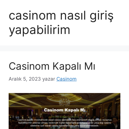
casinom nasıl giriş
yapabilirim
Casinom Kapalı Mı
Aralık 5, 2023
yazar
Casinom