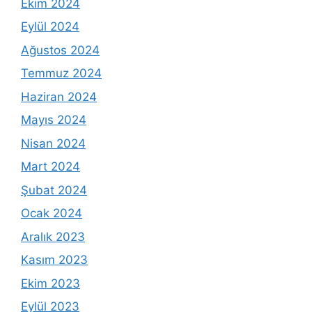
Ekim 2024
Eylül 2024
Ağustos 2024
Temmuz 2024
Haziran 2024
Mayıs 2024
Nisan 2024
Mart 2024
Şubat 2024
Ocak 2024
Aralık 2023
Kasım 2023
Ekim 2023
Eylül 2023