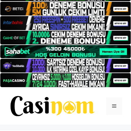
İçeriğe
atla
Menü