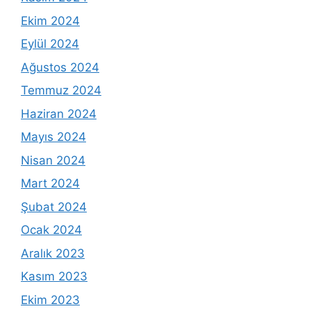
Ekim 2024
Eylül 2024
Ağustos 2024
Temmuz 2024
Haziran 2024
Mayıs 2024
Nisan 2024
Mart 2024
Şubat 2024
Ocak 2024
Aralık 2023
Kasım 2023
Ekim 2023