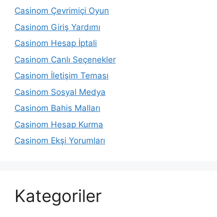
Casinom Çevrimiçi Oyun
Casinom Giriş Yardımı
Casinom Hesap İptali
Casinom Canlı Seçenekler
Casinom İletişim Teması
Casinom Sosyal Medya
Casinom Bahis Malları
Casinom Hesap Kurma
Casinom Ekşi Yorumları
Kategoriler