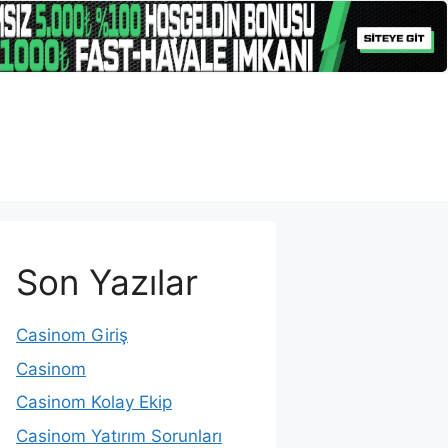
Son Yazılar
Casinom Giriş
Casinom
Casinom Kolay Ekip
Casinom Yatırım Sorunları