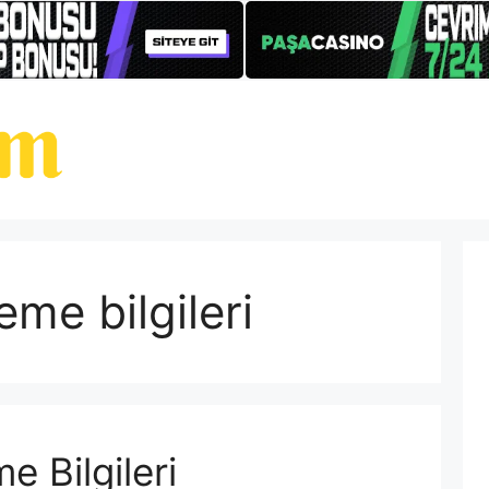
me bilgileri
 Bilgileri