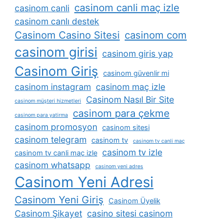
casinom canli maç izle
casinom canli
casinom canlı destek
Casinom Casino Sitesi
casinom com
casinom girisi
casinom giris yap
Casinom Giriş
casinom güvenlir mi
casinom instagram
casinom maç izle
Casinom Nasıl Bir Site
casinom müşteri hizmetleri
casinom para çekme
casinom para yatirma
casinom promosyon
casinom sitesi
casinom telegram
casinom tv
casinom tv canli maç
casinom tv izle
casinom tv canli maç izle
casinom whatsapp
casinom yeni adres
Casinom Yeni Adresi
Casinom Yeni Giriş
Casinom Üyelik
Casinom Şikayet
casino sitesi casinom