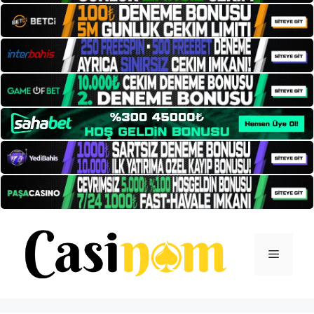
İçeriğe
atla
Menü