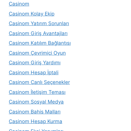
Casinom
Casinom Kolay Ekip
Casinom Yatırım Sorunları
Casinom Giriş Avantajları
Casinom Katılım Bağlantısı
Casinom Çevrimiçi Oyun
Casinom Giriş Yardımı
Casinom Hesap İptali
Casinom Canlı Seçenekler
Casinom İletişim Teması
Casinom Sosyal Medya
Casinom Bahis Malları
Casinom Hesap Kurma