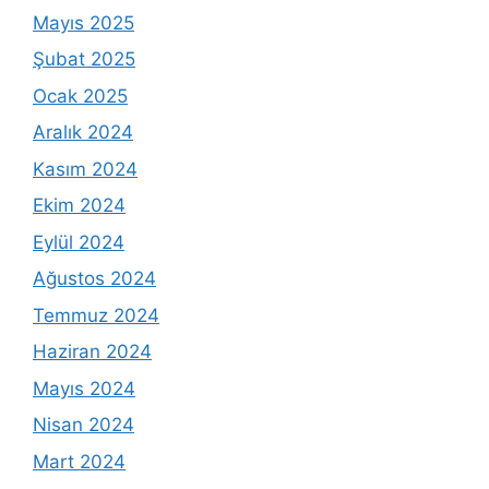
Mayıs 2025
Şubat 2025
Ocak 2025
Aralık 2024
Kasım 2024
Ekim 2024
Eylül 2024
Ağustos 2024
Temmuz 2024
Haziran 2024
Mayıs 2024
Nisan 2024
Mart 2024