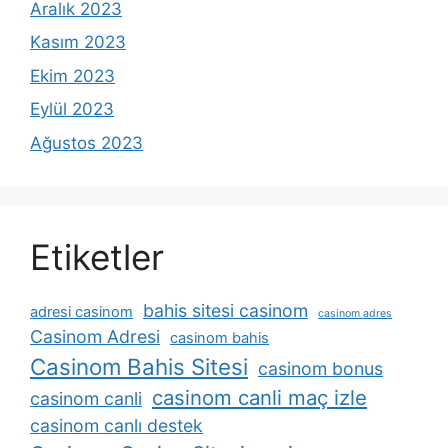
Aralık 2023
Kasım 2023
Ekim 2023
Eylül 2023
Ağustos 2023
Etiketler
bahis sitesi casinom
adresi casinom
casinom adres
Casinom Adresi
casinom bahis
Casinom Bahis Sitesi
casinom bonus
casinom canli maç izle
casinom canli
casinom canlı destek