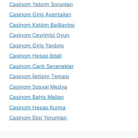
Casinom Yatırım Sorunları
Casinom Giriş Avantajları
Casinom Katılım Bağlantısı
Casinom Çevrimiçi Oyun
Casinom Giriş Yardımı
Casinom Hesap İptali
Casinom Canlı Seçenekler
Casinom İletişim Teması
Casinom Sosyal Medya
Casinom Bahis Malları
Casinom Hesap Kurma
Casinom Ekşi Yorumları