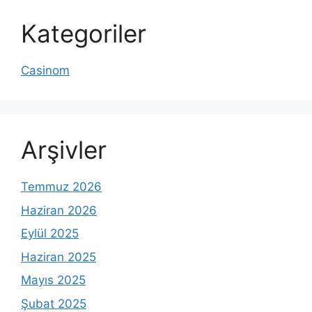
Kategoriler
Casinom
Arşivler
Temmuz 2026
Haziran 2026
Eylül 2025
Haziran 2025
Mayıs 2025
Şubat 2025