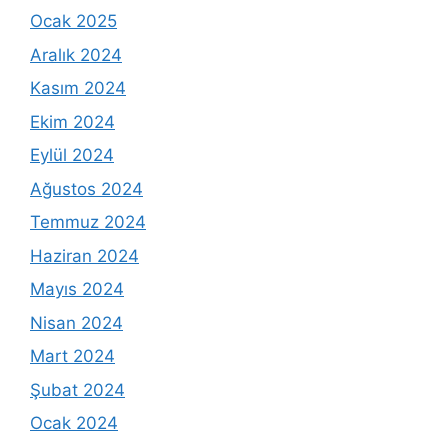
Ocak 2025
Aralık 2024
Kasım 2024
Ekim 2024
Eylül 2024
Ağustos 2024
Temmuz 2024
Haziran 2024
Mayıs 2024
Nisan 2024
Mart 2024
Şubat 2024
Ocak 2024