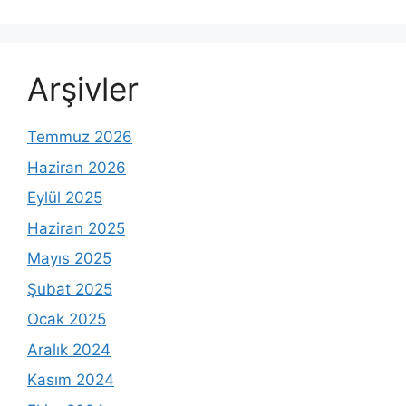
Arşivler
Temmuz 2026
Haziran 2026
Eylül 2025
Haziran 2025
Mayıs 2025
Şubat 2025
Ocak 2025
Aralık 2024
Kasım 2024