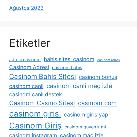
Ağustos 2023
Etiketler
bahis sitesi casinom
adresi casinom
casinom adres
Casinom Adresi
casinom bahis
Casinom Bahis Sitesi
casinom bonus
casinom canli maç izle
casinom canli
casinom canlı destek
Casinom Casino Sitesi
casinom com
casinom girisi
casinom giris yap
Casinom Giriş
casinom güvenlir mi
casinom instagram
casinom maç izle