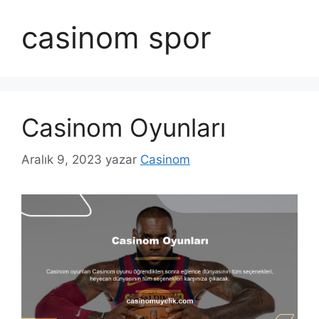
casinom spor
Casinom Oyunları
Aralık 9, 2023
yazar
Casinom