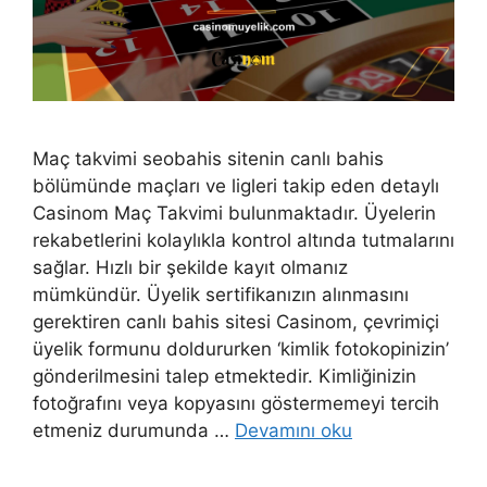
Maç takvimi seobahis sitenin canlı bahis
bölümünde maçları ve ligleri takip eden detaylı
Casinom Maç Takvimi bulunmaktadır. Üyelerin
rekabetlerini kolaylıkla kontrol altında tutmalarını
sağlar. Hızlı bir şekilde kayıt olmanız
mümkündür. Üyelik sertifikanızın alınmasını
gerektiren canlı bahis sitesi Casinom, çevrimiçi
üyelik formunu doldururken ‘kimlik fotokopinizin’
gönderilmesini talep etmektedir. Kimliğinizin
fotoğrafını veya kopyasını göstermemeyi tercih
etmeniz durumunda …
Devamını oku