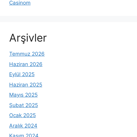
Casinom
Arşivler
Temmuz 2026
Haziran 2026
Eylül 2025
Haziran 2025
Mayıs 2025
Şubat 2025
Ocak 2025
Aralık 2024
Kasım 2024