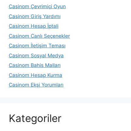
Casinom Çevrimiçi Oyun
Casinom Giriş Yardımı
Casinom Hesap İptali
Casinom Canlı Seçenekler
Casinom İletişim Teması
Casinom Sosyal Medya
Casinom Bahis Malları
Casinom Hesap Kurma
Casinom Ekşi Yorumları
Kategoriler