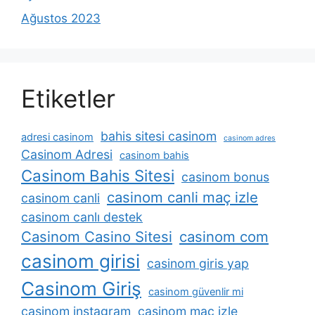
Ağustos 2023
Etiketler
bahis sitesi casinom
adresi casinom
casinom adres
Casinom Adresi
casinom bahis
Casinom Bahis Sitesi
casinom bonus
casinom canli maç izle
casinom canli
casinom canlı destek
Casinom Casino Sitesi
casinom com
casinom girisi
casinom giris yap
Casinom Giriş
casinom güvenlir mi
casinom instagram
casinom maç izle