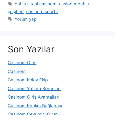
Etiketler
bahis sitesi casinom
,
casinom bahis
çeşitleri
,
casinom sports
Yorum yap
Son Yazılar
Casinom Giriş
Casinom
Casinom Kolay Ekip
Casinom Yatırım Sorunları
Casinom Giriş Avantajları
Casinom Katılım Bağlantısı
Casinom Çevrimiçi Oyun