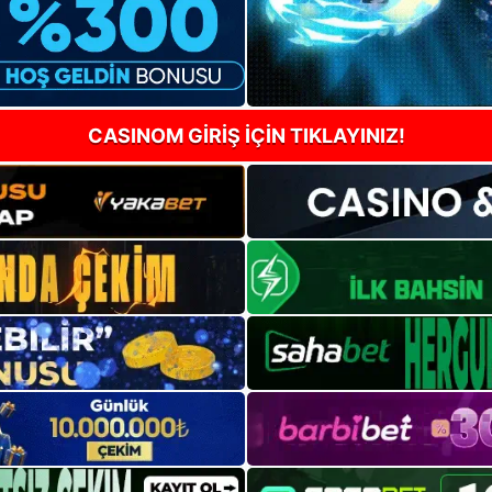
CASINOM GİRİŞ İÇİN TIKLAYINIZ!