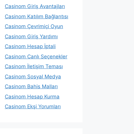
Casinom Giriş Avantajları
Casinom Katılım Bağlantısı
Casinom Çevrimiçi Oyun
Casinom Giriş Yardımı
Casinom Hesap İptali
Casinom Canlı Seçenekler
Casinom İletişim Teması
Casinom Sosyal Medya
Casinom Bahis Malları
Casinom Hesap Kurma
Casinom Ekşi Yorumları