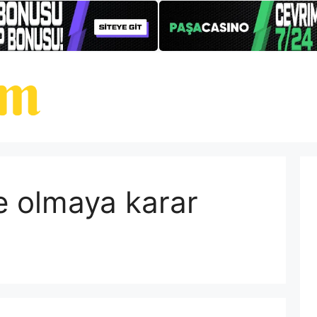
e olmaya karar