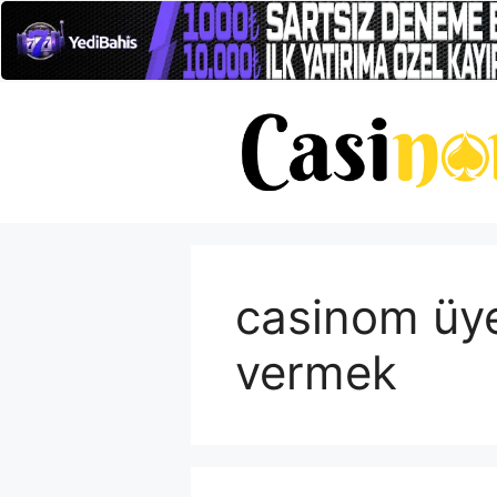
İçeriğe
atla
casinom üy
vermek