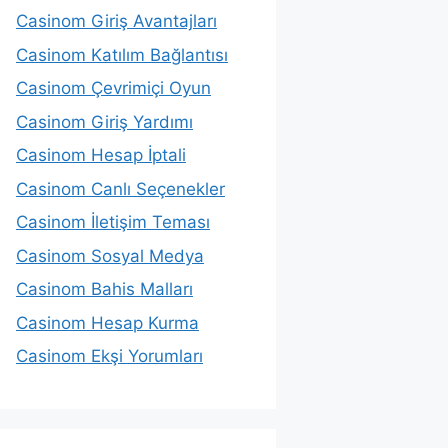
Casinom Giriş Avantajları
Casinom Katılım Bağlantısı
Casinom Çevrimiçi Oyun
Casinom Giriş Yardımı
Casinom Hesap İptali
Casinom Canlı Seçenekler
Casinom İletişim Teması
Casinom Sosyal Medya
Casinom Bahis Malları
Casinom Hesap Kurma
Casinom Ekşi Yorumları