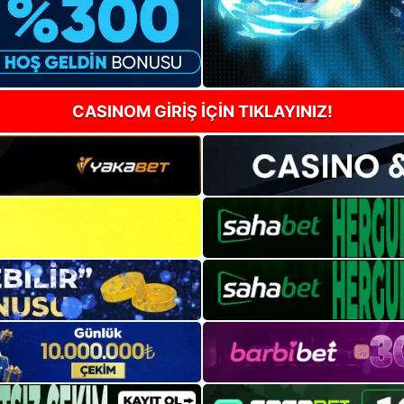
CASINOM GİRİŞ İÇİN TIKLAYINIZ!