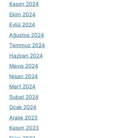
Kasım 2024
Ekim 2024
Eylül 2024
Ağustos 2024
Temmuz 2024
Haziran 2024
Mayıs 2024
Nisan 2024
Mart 2024
Şubat 2024
Ocak 2024
Aralık 2023
Kasım 2023