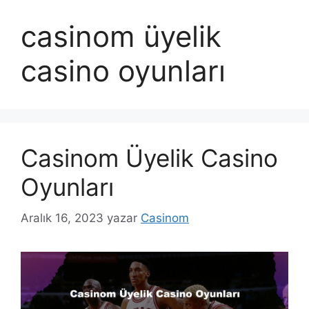
casinom üyelik
casino oyunları
Casinom Üyelik Casino
Oyunları
Aralık 16, 2023
yazar
Casinom