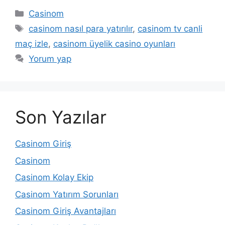
Kategoriler
Casinom
Etiketler
casinom nasıl para yatırılır
,
casinom tv canli
maç izle
,
casinom üyelik casino oyunları
Yorum yap
Son Yazılar
Casinom Giriş
Casinom
Casinom Kolay Ekip
Casinom Yatırım Sorunları
Casinom Giriş Avantajları