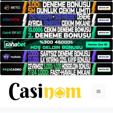
İçeriğe
atla
Menü