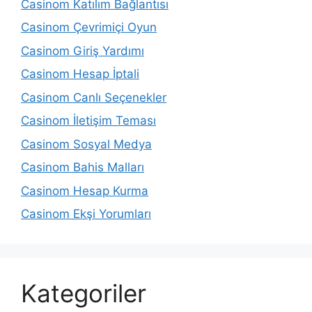
Casinom Katılım Bağlantısı
Casinom Çevrimiçi Oyun
Casinom Giriş Yardımı
Casinom Hesap İptali
Casinom Canlı Seçenekler
Casinom İletişim Teması
Casinom Sosyal Medya
Casinom Bahis Malları
Casinom Hesap Kurma
Casinom Ekşi Yorumları
Kategoriler