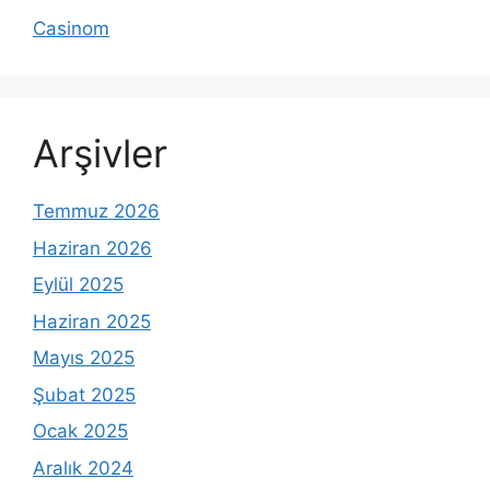
Casinom
Arşivler
Temmuz 2026
Haziran 2026
Eylül 2025
Haziran 2025
Mayıs 2025
Şubat 2025
Ocak 2025
Aralık 2024