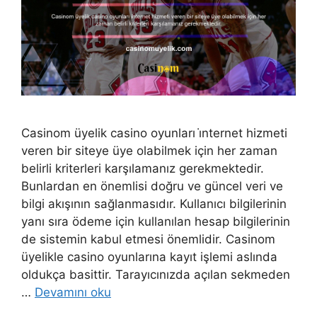
Casinom üyelik casino oyunları i̇nternet hizmeti
veren bir siteye üye olabilmek için her zaman
belirli kriterleri karşılamanız gerekmektedir.
Bunlardan en önemlisi doğru ve güncel veri ve
bilgi akışının sağlanmasıdır. Kullanıcı bilgilerinin
yanı sıra ödeme için kullanılan hesap bilgilerinin
de sistemin kabul etmesi önemlidir. Casinom
üyelikle casino oyunlarına kayıt işlemi aslında
oldukça basittir. Tarayıcınızda açılan sekmeden
…
Devamını oku