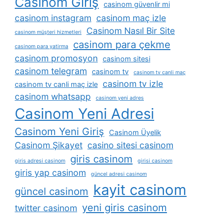
Casinom Giriş
casinom güvenlir mi
casinom instagram
casinom maç izle
Casinom Nasıl Bir Site
casinom müşteri hizmetleri
casinom para çekme
casinom para yatirma
casinom promosyon
casinom sitesi
casinom telegram
casinom tv
casinom tv canli maç
casinom tv izle
casinom tv canli maç izle
casinom whatsapp
casinom yeni adres
Casinom Yeni Adresi
Casinom Yeni Giriş
Casinom Üyelik
Casinom Şikayet
casino sitesi casinom
giris casinom
giris adresi casinom
girisi casinom
giris yap casinom
güncel adresi casinom
kayit casinom
güncel casinom
yeni giris casinom
twitter casinom