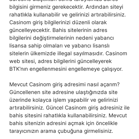
bilgisini girmeniz gerekecektir. Ardından siteyi
rahatlıkla kullanabilir ve gelirinizi artırabilirsiniz.
Casinom giriş bilgilerinizi düzenli olarak
güncelleyecektir. Bahis sitelerinin adres
bilgilerini değiştirmelerinin nedeni yabancı
lisansa sahip olmaları ve yabancı lisanslı
sitelerin ülkemizde illegal sayılmasıdır. Casinom
web sitesi, adres bilgilerini güncelleyerek
BTK’nın engellenmesini engellemeye çalışıyor.
Mevcut Casinom giriş adresimi nasıl açarım?
Güncellenen site adresine ulaştığınızda site
üzerinde kolayca işlem yapabilir ve gelirinizi
artırabilirsiniz. Güncel Casinom giriş adresiniz ile
bahis sitesini rahatlıkla kullanabilirsiniz. Mevcut
bahis sitenizin adresini açmak için öncelikle
tarayıcınızın arama çubuğuna girmelisiniz.