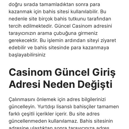
doğru sırada tamamladıktan sonra para
kazanmak için bahis sitesi kullanılabilir. Bu
nedenle site birçok bahis tutkunu tarafından
tercih edilmektedir. Güncel Casinom adresini
tarayıcınızın arama çubuğuna girmeniz
gerekecektir. Bu işlemin ardından siteyi ziyaret
edebilir ve bahis sitesinde para kazanmaya
başlayabilirsiniz
Casinom Güncel Giriş
Adresi Neden Değişti
Çalınmasını önlemek için adres bilgilerinizi
güncelleyin. Yurtdışı lisanslı bahisçiler tamamen
farklı çeşitli içerikler içerir. Bu site adres
güncellenmeden kullanılamaz. Bahis sitesinin
adresine ulaştıktan sonra tarayıcınıza adres