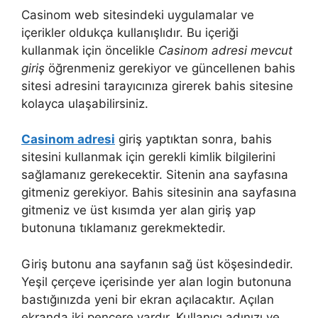
Casinom web sitesindeki uygulamalar ve
içerikler oldukça kullanışlıdır. Bu içeriği
kullanmak için öncelikle
Casinom adresi mevcut
giriş
öğrenmeniz gerekiyor ve güncellenen bahis
sitesi adresini tarayıcınıza girerek bahis sitesine
kolayca ulaşabilirsiniz.
Casinom adresi
giriş yaptıktan sonra, bahis
sitesini kullanmak için gerekli kimlik bilgilerini
sağlamanız gerekecektir. Sitenin ana sayfasına
gitmeniz gerekiyor. Bahis sitesinin ana sayfasına
gitmeniz ve üst kısımda yer alan giriş yap
butonuna tıklamanız gerekmektedir.
Giriş butonu ana sayfanın sağ üst köşesindedir.
Yeşil çerçeve içerisinde yer alan login butonuna
bastığınızda yeni bir ekran açılacaktır. Açılan
ekranda iki pencere vardır. Kullanıcı adınızı ve