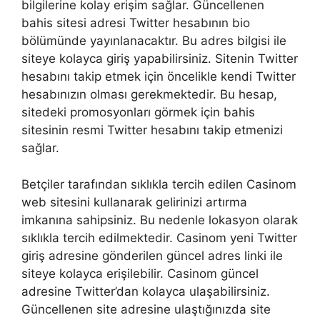
bilgilerine kolay erişim sağlar. Güncellenen
bahis sitesi adresi Twitter hesabının bio
bölümünde yayınlanacaktır. Bu adres bilgisi ile
siteye kolayca giriş yapabilirsiniz. Sitenin Twitter
hesabını takip etmek için öncelikle kendi Twitter
hesabınızın olması gerekmektedir. Bu hesap,
sitedeki promosyonları görmek için bahis
sitesinin resmi Twitter hesabını takip etmenizi
sağlar.
Betçiler tarafından sıklıkla tercih edilen Casinom
web sitesini kullanarak gelirinizi artırma
imkanına sahipsiniz. Bu nedenle lokasyon olarak
sıklıkla tercih edilmektedir. Casinom yeni Twitter
giriş adresine gönderilen güncel adres linki ile
siteye kolayca erişilebilir. Casinom güncel
adresine Twitter’dan kolayca ulaşabilirsiniz.
Güncellenen site adresine ulaştığınızda site