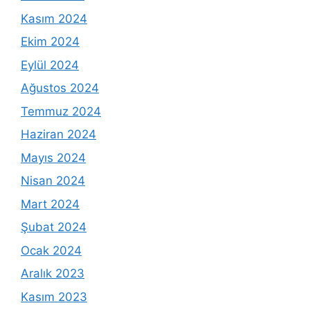
Kasım 2024
Ekim 2024
Eylül 2024
Ağustos 2024
Temmuz 2024
Haziran 2024
Mayıs 2024
Nisan 2024
Mart 2024
Şubat 2024
Ocak 2024
Aralık 2023
Kasım 2023