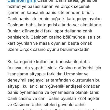
Casinom giriş
Casinom bahis sitesi, geniş bir
hizmet yelpazesi sunan ve birçok seçenek
içeren en kapsamlı bahis sitelerinden biridir.
Canlı bahis sitelerinin çoğu iki kategoriye ayrılan
Casinom bahis kategorisi altında yer almaktadır.
Bunlar, dünyadaki farklı spor dallarına canlı
bahislerdir. Casinom casino bölümünde ise slot,
kart oyunları ve masa oyunları başta olmak
üzere birçok casino oyunu bulunmaktadır.
Bu kategoride kullanılan bonuslar ile daha
fazlasını da yapabilirsiniz. Casino endüstrisi için
lisanslama altyapısı farklıdır. Uzmanlar ve
deneyimli sağlayıcılar tarafından oluşturulan bu
altyapı, kullanıcıların güvenlik endişesi olmadan
bahis oynamasına ve oynamasına olanak tanır.
Canlı casino ve canlı bahis oyunları 7/24 açıktır
ve Casinom bahis siteleri güvenle bahis