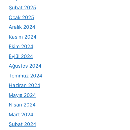
Şubat 2025
Ocak 2025
Aralık 2024
Kasım 2024
Ekim 2024
Eylül 2024
Ağustos 2024
Temmuz 2024
Haziran 2024
Mayıs 2024
Nisan 2024
Mart 2024
Şubat 2024