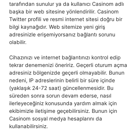
tarafından sunulur ya da kullanıcı Casinom adlı
başka bir web sitesine yönlendirilir. Casinom
Twitter profili ve resmi internet sitesi doğru bir
bilgi kaynağıdır. Web sitemize yeni giriş
adresinizle erişemiyorsanız bağlantı sorunu
olabilir.
Cihazınızı ve internet bağlantınızı kontrol edip
tekrar denemenizi öneririz. Geçerli oturum açma
adresiniz bölgenizde geçerli olmayabilir. Bunun
nedeni, IP adreslerinin belirli bir süre içinde
(yaklaşık 24-72 saat) güncellenmesidir. Bu
süreden sonra sorun devam ederse, nasıl
ilerleyeceğiniz konusunda yardım almak için
ekibimizle iletişime geçebilirsiniz. Bunun için
Casinom sosyal medya hesaplarını da
kullanabilirsiniz.