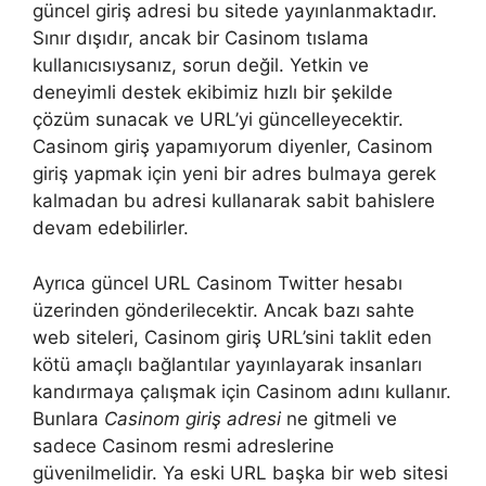
güncel giriş adresi bu sitede yayınlanmaktadır.
Sınır dışıdır, ancak bir Casinom tıslama
kullanıcısıysanız, sorun değil. Yetkin ve
deneyimli destek ekibimiz hızlı bir şekilde
çözüm sunacak ve URL’yi güncelleyecektir.
Casinom giriş yapamıyorum diyenler, Casinom
giriş yapmak için yeni bir adres bulmaya gerek
kalmadan bu adresi kullanarak sabit bahislere
devam edebilirler.
Ayrıca güncel URL Casinom Twitter hesabı
üzerinden gönderilecektir. Ancak bazı sahte
web siteleri, Casinom giriş URL’sini taklit eden
kötü amaçlı bağlantılar yayınlayarak insanları
kandırmaya çalışmak için Casinom adını kullanır.
Bunlara
Casinom giriş adresi
ne gitmeli ve
sadece Casinom resmi adreslerine
güvenilmelidir. Ya eski URL başka bir web sitesi