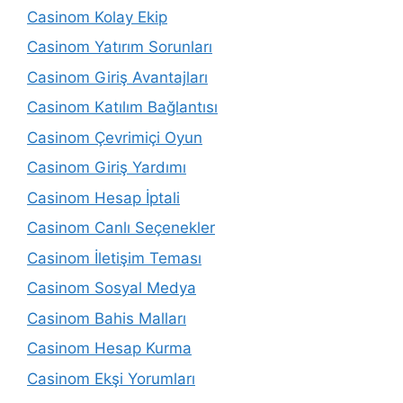
Casinom Kolay Ekip
Casinom Yatırım Sorunları
Casinom Giriş Avantajları
Casinom Katılım Bağlantısı
Casinom Çevrimiçi Oyun
Casinom Giriş Yardımı
Casinom Hesap İptali
Casinom Canlı Seçenekler
Casinom İletişim Teması
Casinom Sosyal Medya
Casinom Bahis Malları
Casinom Hesap Kurma
Casinom Ekşi Yorumları