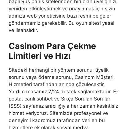
bağlı Rus bahis sitelerinden biri olan üyeliğinizi
yeniden etkinleştirmek ve onaylamak için sizin
adınıza web yöneticisine bazı resmi belgeler
göndermemiz gerekebilir. Bu oyun sitesi yasal
ve lisanslıdır.
Casinom Para Çekme
Limitleri ve Hızı
Sitedeki herhangi bir yöntem sorunu, üyelik
sorunu veya ödeme sorunu, Casinom Müşteri
Hizmetleri tarafından anında çözülecektir.
Yardım masamız 7/24 destek sağlamaktadır. E-
posta, canlı sohbet ve Sıkça Sorulan Sorular
(SSS) sayfamız aracılığıyla her zaman kesintisiz
hizmet veriyoruz. Sitemizde profesyonel ve
deneyimli kadromuz tarafından verilen bu
hizmetlere ek olarak sosyal medya