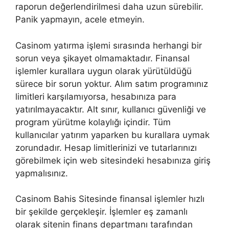
raporun değerlendirilmesi daha uzun sürebilir.
Panik yapmayın, acele etmeyin.
Casinom yatırma işlemi sırasında herhangi bir
sorun veya şikayet olmamaktadır. Finansal
işlemler kurallara uygun olarak yürütüldüğü
sürece bir sorun yoktur. Alım satım programınız
limitleri karşılamıyorsa, hesabınıza para
yatırılmayacaktır. Alt sınır, kullanıcı güvenliği ve
program yürütme kolaylığı içindir. Tüm
kullanıcılar yatırım yaparken bu kurallara uymak
zorundadır. Hesap limitlerinizi ve tutarlarınızı
görebilmek için web sitesindeki hesabınıza giriş
yapmalısınız.
Casinom Bahis Sitesinde finansal işlemler hızlı
bir şekilde gerçekleşir. İşlemler eş zamanlı
olarak sitenin finans departmanı tarafından