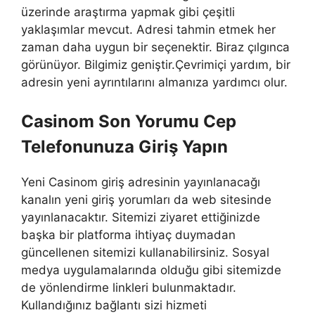
üzerinde araştırma yapmak gibi çeşitli
yaklaşımlar mevcut. Adresi tahmin etmek her
zaman daha uygun bir seçenektir. Biraz çılgınca
görünüyor. Bilgimiz geniştir.Çevrimiçi yardım, bir
adresin yeni ayrıntılarını almanıza yardımcı olur.
Casinom Son Yorumu Cep
Telefonunuza Giriş Yapın
Yeni Casinom giriş adresinin yayınlanacağı
kanalın yeni giriş yorumları da web sitesinde
yayınlanacaktır. Sitemizi ziyaret ettiğinizde
başka bir platforma ihtiyaç duymadan
güncellenen sitemizi kullanabilirsiniz. Sosyal
medya uygulamalarında olduğu gibi sitemizde
de yönlendirme linkleri bulunmaktadır.
Kullandığınız bağlantı sizi hizmeti