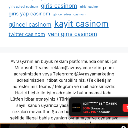
giris casinom
giris adresi casinom
girisi casinom
giris yap casinom
güncel adresi casinom
kayit casinom
güncel casinom
yeni giris casinom
twitter casinom
Avrasya'nın en büyük reklam platformunda olmak için
Microsoft Teams:
reklam@avrasyamarketing.com
adresimizden veya Telegram: @Avrasyamarketing
adresimizden irtibat kurabilirsiniz. (Tek iletişim
adreslerimiz teams / telegram ve mail adresimizdir.
Harici hiçbir iletişim adresimiz bulunmamaktadır.
Lütfen itibar etmeyiniz.) Türkiye yasalarına göre 7258
sayılı kanun uyarınca yasa dışı bahis oynamanın
cezaları mevcuttur. Şu an bulunduğunuz site hiç bir
şekilde illegal bahis oyunları oynatmıyor ve oynamaya
aracı olmuyordur.
tombet
|
bizimbahis
|
pepcasino
|
×