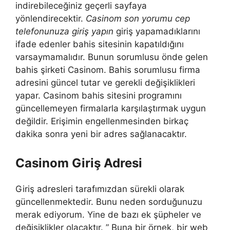
indirebileceğiniz geçerli sayfaya
yönlendirecektir.
Casinom son yorumu cep
telefonunuza giriş yapın
giriş yapamadıklarını
ifade edenler bahis sitesinin kapatıldığını
varsaymamalıdır. Bunun sorumlusu önde gelen
bahis şirketi Casinom. Bahis sorumlusu firma
adresini güncel tutar ve gerekli değişiklikleri
yapar. Casinom bahis sitesini programını
güncellemeyen firmalarla karşılaştırmak uygun
değildir. Erişimin engellenmesinden birkaç
dakika sonra yeni bir adres sağlanacaktır.
Casinom Giriş Adresi
Giriş adresleri tarafımızdan sürekli olarak
güncellenmektedir. Bunu neden sorduğunuzu
merak ediyorum. Yine de bazı ek şüpheler ve
değişiklikler olacaktır. ” Buna bir örnek, bir web