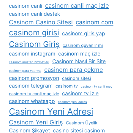
casinom canli maç izle
casinom canli
casinom canlı destek
Casinom Casino Sitesi
casinom com
casinom girisi
casinom giris yap
Casinom Giriş
casinom güvenlir mi
casinom instagram
casinom maç izle
Casinom Nasıl Bir Site
casinom müşteri hizmetleri
casinom para çekme
casinom para yatirma
casinom promosyon
casinom sitesi
casinom telegram
casinom tv
casinom tv canli maç
casinom tv izle
casinom tv canli maç izle
casinom whatsapp
casinom yeni adres
Casinom Yeni Adresi
Casinom Yeni Giriş
Casinom Üyelik
Casinom Şikayet
casino sitesi casinom