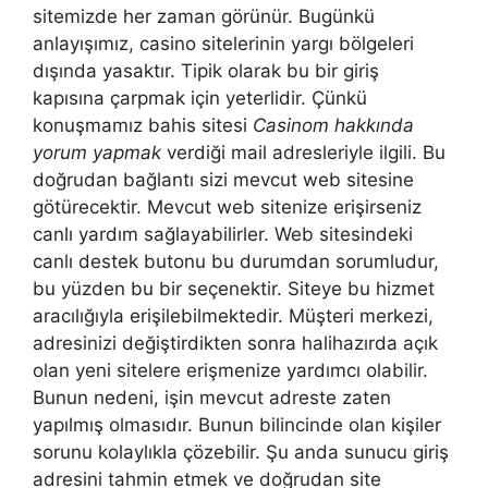
sitemizde her zaman görünür. Bugünkü
anlayışımız, casino sitelerinin yargı bölgeleri
dışında yasaktır. Tipik olarak bu bir giriş
kapısına çarpmak için yeterlidir. Çünkü
konuşmamız bahis sitesi
Casinom hakkında
yorum yapmak
verdiği mail adresleriyle ilgili. Bu
doğrudan bağlantı sizi mevcut web sitesine
götürecektir. Mevcut web sitenize erişirseniz
canlı yardım sağlayabilirler. Web sitesindeki
canlı destek butonu bu durumdan sorumludur,
bu yüzden bu bir seçenektir. Siteye bu hizmet
aracılığıyla erişilebilmektedir. Müşteri merkezi,
adresinizi değiştirdikten sonra halihazırda açık
olan yeni sitelere erişmenize yardımcı olabilir.
Bunun nedeni, işin mevcut adreste zaten
yapılmış olmasıdır. Bunun bilincinde olan kişiler
sorunu kolaylıkla çözebilir. Şu anda sunucu giriş
adresini tahmin etmek ve doğrudan site