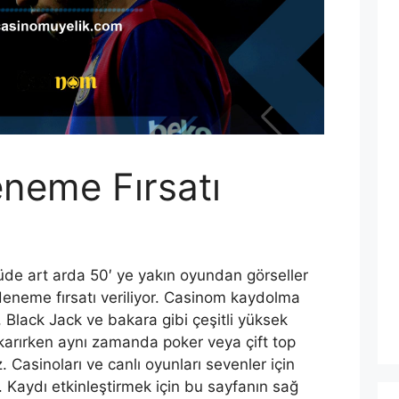
neme Fırsatı
de art arda 50′ ye yakın oyundan görseller
 deneme fırsatı veriliyor. Casinom kaydolma
t, Black Jack ve bakara gibi çeşitli yüksek
çıkarırken aynı zamanda poker veya çift top
iz. Casinoları ve canlı oyunları sevenler için
r. Kaydı etkinleştirmek için bu sayfanın sağ