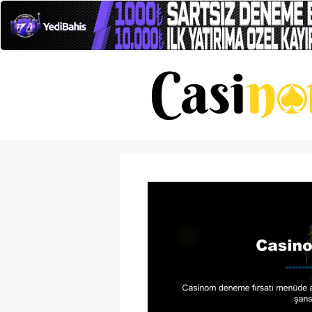
İçeriğe
atla