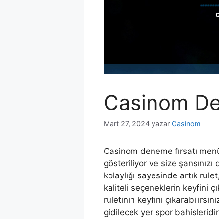
Casinom De
Mart 27, 2024
yazar
Casinom
Casinom deneme fırsatı menü
gösteriliyor ve size şansınızı
kolaylığı sayesinde artık rule
kaliteli seçeneklerin keyfini 
ruletinin keyfini çıkarabilirsin
gidilecek yer spor bahisleridi