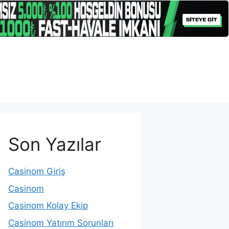
Son Yazılar
Casinom Giriş
Casinom
Casinom Kolay Ekip
Casinom Yatırım Sorunları