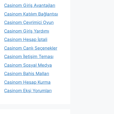
Casinom Giriş Avantajları
Casinom Katılım Bağlantısı
Casinom Çevrimiçi Oyun
Casinom Giriş Yardımı
Casinom Hesap İptali
Casinom Canlı Seçenekler
Casinom İletişim Teması
Casinom Sosyal Medya
Casinom Bahis Malları
Casinom Hesap Kurma
Casinom Ekşi Yorumları