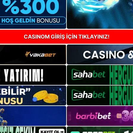
CASINOM GİRİŞ İÇİN TIKLAYINIZ!