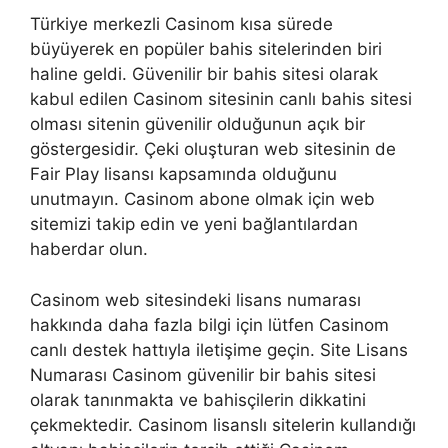
Türkiye merkezli Casinom kısa sürede
büyüyerek en popüler bahis sitelerinden biri
haline geldi. Güvenilir bir bahis sitesi olarak
kabul edilen Casinom sitesinin canlı bahis sitesi
olması sitenin güvenilir olduğunun açık bir
göstergesidir. Çeki oluşturan web sitesinin de
Fair Play lisansı kapsamında olduğunu
unutmayın. Casinom abone olmak için web
sitemizi takip edin ve yeni bağlantılardan
haberdar olun.
Casinom web sitesindeki lisans numarası
hakkında daha fazla bilgi için lütfen Casinom
canlı destek hattıyla iletişime geçin. Site Lisans
Numarası Casinom güvenilir bir bahis sitesi
olarak tanınmakta ve bahisçilerin dikkatini
çekmektedir. Casinom lisanslı sitelerin kullandığı