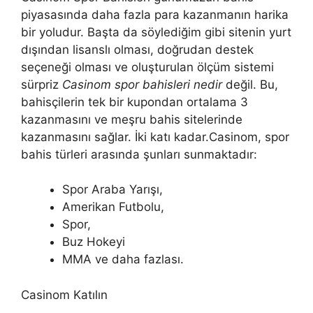
piyasasında daha fazla para kazanmanın harika
bir yoludur. Başta da söylediğim gibi sitenin yurt
dışından lisanslı olması, doğrudan destek
seçeneği olması ve oluşturulan ölçüm sistemi
sürpriz
Casinom spor bahisleri nedir
değil. Bu,
bahisçilerin tek bir kupondan ortalama 3
kazanmasını ve meşru bahis sitelerinde
kazanmasını sağlar. İki katı kadar.Casinom, spor
bahis türleri arasında şunları sunmaktadır:
Spor Araba Yarışı,
Amerikan Futbolu,
Spor,
Buz Hokeyi
MMA ve daha fazlası.
Casinom Katılın