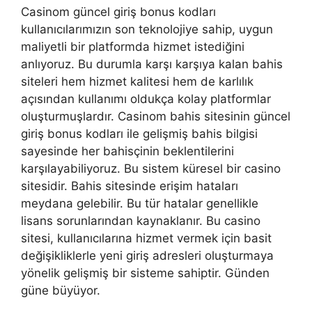
Casinom güncel giriş bonus kodları
kullanıcılarımızın son teknolojiye sahip, uygun
maliyetli bir platformda hizmet istediğini
anlıyoruz. Bu durumla karşı karşıya kalan bahis
siteleri hem hizmet kalitesi hem de karlılık
açısından kullanımı oldukça kolay platformlar
oluşturmuşlardır. Casinom bahis sitesinin güncel
giriş bonus kodları ile gelişmiş bahis bilgisi
sayesinde her bahisçinin beklentilerini
karşılayabiliyoruz. Bu sistem küresel bir casino
sitesidir. Bahis sitesinde erişim hataları
meydana gelebilir. Bu tür hatalar genellikle
lisans sorunlarından kaynaklanır. Bu casino
sitesi, kullanıcılarına hizmet vermek için basit
değişikliklerle yeni giriş adresleri oluşturmaya
yönelik gelişmiş bir sisteme sahiptir. Günden
güne büyüyor.