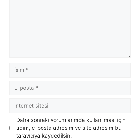
İsim
E-
posta
İnternet
sitesi
Daha sonraki yorumlarımda kullanılması için
adım, e-posta adresim ve site adresim bu
tarayıcıya kaydedilsin.