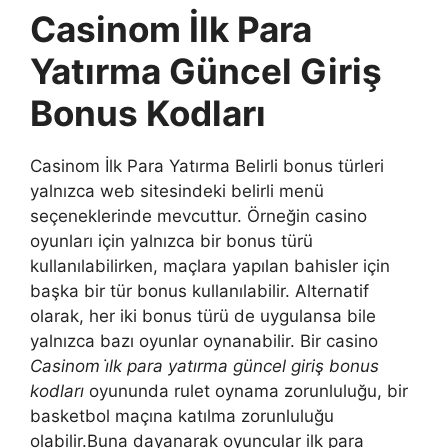
Casinom İlk Para
Yatırma Güncel Giriş
Bonus Kodları
Casinom İlk Para Yatırma Belirli bonus türleri
yalnızca web sitesindeki belirli menü
seçeneklerinde mevcuttur. Örneğin casino
oyunları için yalnızca bir bonus türü
kullanılabilirken, maçlara yapılan bahisler için
başka bir tür bonus kullanılabilir. Alternatif
olarak, her iki bonus türü de uygulansa bile
yalnızca bazı oyunlar oynanabilir. Bir casino
Casinom i̇lk para yatırma güncel giriş bonus
kodları
oyununda rulet oynama zorunluluğu, bir
basketbol maçına katılma zorunluluğu
olabilir.Buna dayanarak oyuncular ilk para