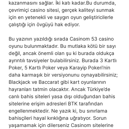
kazanmasını sağlar. İki katı kadar.Bu durumda,
çevrimiçi casino sitesi, gerçek kaliteyi sunmak
için en yetenekli ve saygın oyun geliştiricilerle
çalıştığı için övgüyü hak ediyor.
Bu yazının yazıldığı sırada Casinom 53 casino
oyunu bulunmaktadır. Bu mutlaka kötü bir sayı
değil, ancak önemli olan şu ki burada oldukça
ayrıntılı tavsiyeler bulabilirsiniz. Burada 3 Kartlı
Poker, 5 Kartlı Poker veya Karayip Pokeri’nin
daha karmaşık bir versiyonunu oynayabilirsiniz;
Blackjack ve Baccarat gibi kart oyunlarının
hayranları tatmin olacaktır. Ancak Türkiye’de
canlı bahis siteleri yasa dışı olduğundan bahis
sitelerine erişim adresleri BTK tarafından
engellenmektedir. Ne yazık ki, bu sınırlama
bahisçileri hayal kırıklığına uğratıyor. Sorun
yaşamamak için dilerseniz Casinom sitelerine