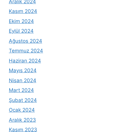
Aralık 2024
Kasım 2024
Ekim 2024
Eylül 2024
Ağustos 2024
Temmuz 2024
Haziran 2024
Mayıs 2024
Nisan 2024
Mart 2024
Şubat 2024
Ocak 2024
Aralık 2023
Kasım 2023