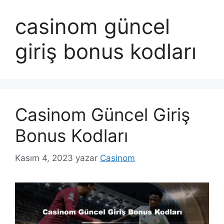
casinom güncel
giriş bonus kodları
Casinom Güncel Giriş
Bonus Kodları
Kasım 4, 2023
yazar
Casinom