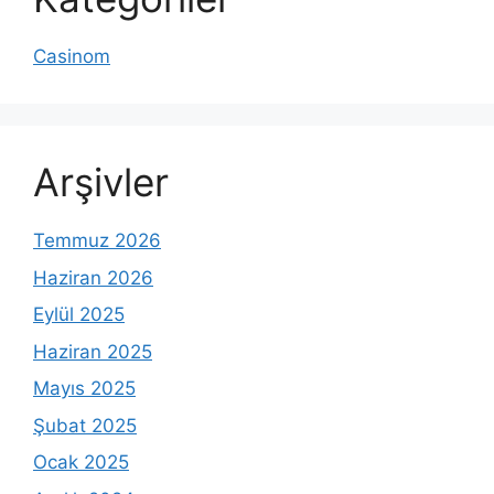
Casinom
Arşivler
Temmuz 2026
Haziran 2026
Eylül 2025
Haziran 2025
Mayıs 2025
Şubat 2025
Ocak 2025