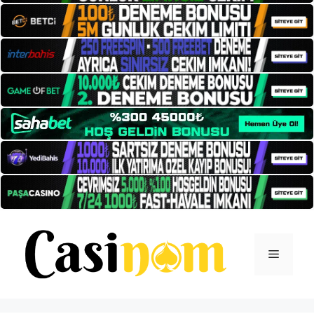
İçeriğe
atla
Menü