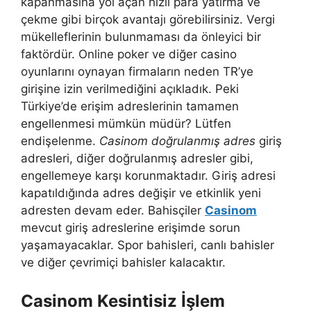
kapanmasına yol açan hızlı para yatırma ve
çekme gibi birçok avantajı görebilirsiniz. Vergi
mükelleflerinin bulunmaması da önleyici bir
faktördür. Online poker ve diğer casino
oyunlarını oynayan firmaların neden TR’ye
girişine izin verilmediğini açıkladık. Peki
Türkiye’de erişim adreslerinin tamamen
engellenmesi mümkün müdür? Lütfen
endişelenme.
Casinom doğrulanmış adres
giriş
adresleri, diğer doğrulanmış adresler gibi,
engellemeye karşı korunmaktadır. Giriş adresi
kapatıldığında adres değişir ve etkinlik yeni
adresten devam eder. Bahisçiler
Casinom
mevcut giriş adreslerine erişimde sorun
yaşamayacaklar. Spor bahisleri, canlı bahisler
ve diğer çevrimiçi bahisler kalacaktır.
Casinom Kesintisiz İşlem