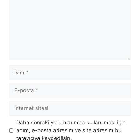
İsim
E-
posta
İnternet
sitesi
Daha sonraki yorumlarımda kullanılması için
adım, e-posta adresim ve site adresim bu
tarayıcıya kaydedilsin.