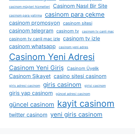
Casinom Nasıl Bir Site
casinom müşteri hizmetleri
casinom para çekme
casinom para yatirma
casinom promosyon
casinom sitesi
casinom telegram
casinom tv
casinom tv canli maç
casinom tv izle
casinom tv canli maç izle
casinom whatsapp
casinom yeni adres
Casinom Yeni Adresi
Casinom Yeni Giriş
Casinom Üyelik
Casinom Şikayet
casino sitesi casinom
giris casinom
giris adresi casinom
girisi casinom
giris yap casinom
güncel adresi casinom
kayit casinom
güncel casinom
yeni giris casinom
twitter casinom