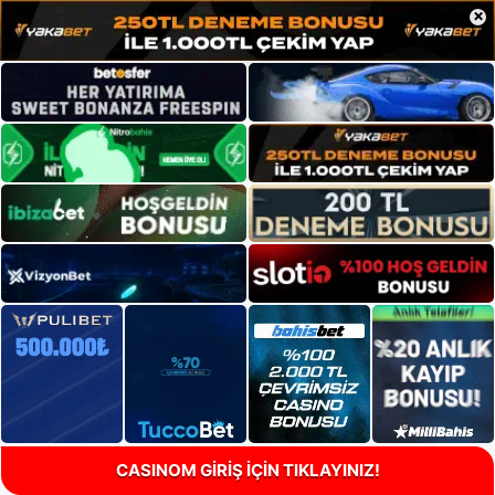
×
CASINOM GİRİŞ İÇİN TIKLAYINIZ!