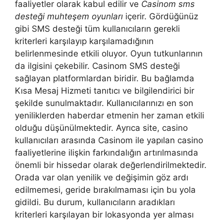
faaliyetler olarak kabul edilir ve
Casinom sms
desteği muhteşem oyunları
içerir. Gördüğünüz
gibi SMS desteği tüm kullanıcıların gerekli
kriterleri karşılayıp karşılamadığının
belirlenmesinde etkili oluyor. Oyun tutkunlarının
da ilgisini çekebilir. Casinom SMS desteği
sağlayan platformlardan biridir. Bu bağlamda
Kısa Mesaj Hizmeti tanıtıcı ve bilgilendirici bir
şekilde sunulmaktadır. Kullanıcılarınızı en son
yeniliklerden haberdar etmenin her zaman etkili
olduğu düşünülmektedir. Ayrıca site, casino
kullanıcıları arasında Casinom ile yapılan casino
faaliyetlerine ilişkin farkındalığın artırılmasında
önemli bir hissedar olarak değerlendirilmektedir.
Orada var olan yenilik ve değişimin göz ardı
edilmemesi, geride bırakılmaması için bu yola
gidildi. Bu durum, kullanıcıların aradıkları
kriterleri karşılayan bir lokasyonda yer alması