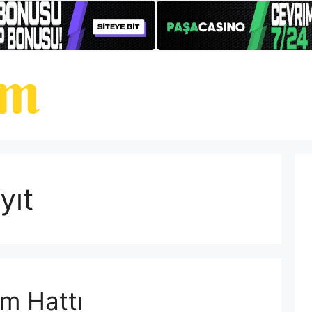
yıt
m Hattı