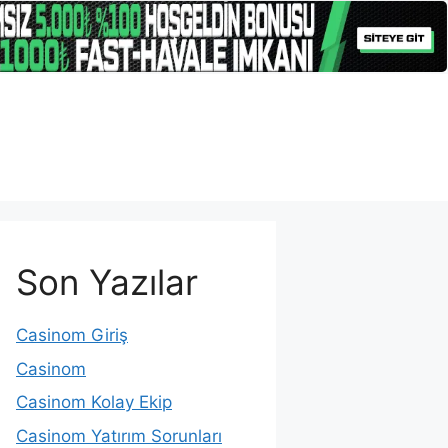
Son Yazılar
Casinom Giriş
Casinom
Casinom Kolay Ekip
Casinom Yatırım Sorunları