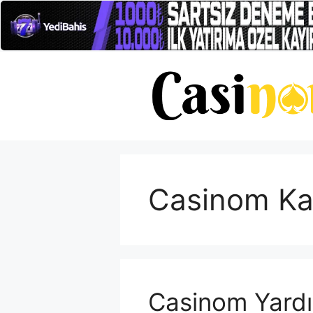
İçeriğe
atla
Casinom Ka
Casinom Yardı