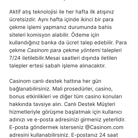
Aktif atış teknolojisi ile her hafta ilk atışınız
ücretsizdir. Aynı hafta içinde ikinci bir para
çekme işlemi yapmanız durumunda bahis
siteleri komisyon alabilir. Ödeme için
kullandığınız banka da ücret talep edebilir. Para
çekme
Casinom para çekme yöntemi
talepleri
7/24 iletilebilir.Mesai saatleri dışında iletilen
talepler ertesi sabah işleme alınacaktır.
Casinom canlı destek hattına her gün
bağlanabilirsiniz. Mali prosedürler, casino,
bonus etkinlikleri ve diğer tüm casino konuları
hakkında tavsiye alın. Canlı Destek Müşteri
hizmetleriyle görüşme başlatmak için kullanıcı
adınızı ve e-posta adresinizi girmeniz yeterlidir.
E-posta göndermek isterseniz @Casinom.com
adresini kullanabilirsiniz. E-postanız 24 saat