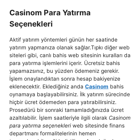
Casinom Para Yatırma
Seçenekleri
Aktif yatırım yöntemleri günün her saatinde
yatırım yapmanıza olanak sağlar.Tıpkı diğer web
siteleri gibi, canlı bahis web sitesinin kuralları da
para yatırma işlemlerini içerir. Ücretsiz bahis
yapamazsınız, bu yüzden ödemeniz gerekir.
İşlem onaylandıktan sonra hesap bakiyenize
eklenecektir. Eklediğiniz anda
Casinom
bahis
oynamaya başlayabilirsiniz. İlk yatırım sürecinde
hiçbir ücret ödemeden para yatırabilirsiniz.
Prosedürü bir sonraki tamamladığınızda ücret
azaltılabilir. İşlem saatleriyle ilgili olarak
Casinom
para yatırma seçenekleri
web sitesinde finans
departmanı formalitelerinin hemen