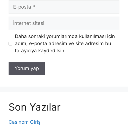
E-
posta
İnternet
sitesi
Daha sonraki yorumlarımda kullanılması için
adım, e-posta adresim ve site adresim bu
tarayıcıya kaydedilsin.
Son Yazılar
Casinom Giriş