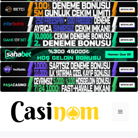
İçeriğe
atla
Menü