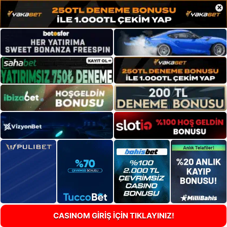
×
CASINOM GİRİŞ İÇİN TIKLAYINIZ!