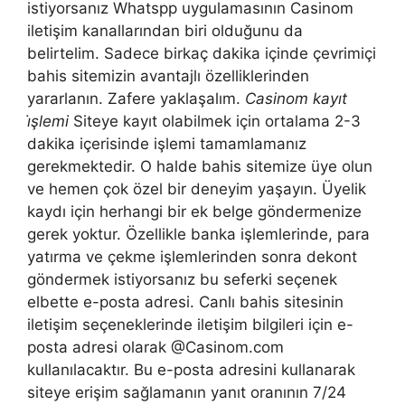
istiyorsanız Whatspp uygulamasının Casinom
iletişim kanallarından biri olduğunu da
belirtelim. Sadece birkaç dakika içinde çevrimiçi
bahis sitemizin avantajlı özelliklerinden
yararlanın. Zafere yaklaşalım.
Casinom kayıt
i̇şlemi
Siteye kayıt olabilmek için ortalama 2-3
dakika içerisinde işlemi tamamlamanız
gerekmektedir. O halde bahis sitemize üye olun
ve hemen çok özel bir deneyim yaşayın. Üyelik
kaydı için herhangi bir ek belge göndermenize
gerek yoktur. Özellikle banka işlemlerinde, para
yatırma ve çekme işlemlerinden sonra dekont
göndermek istiyorsanız bu seferki seçenek
elbette e-posta adresi. Canlı bahis sitesinin
iletişim seçeneklerinde iletişim bilgileri için e-
posta adresi olarak @Casinom.com
kullanılacaktır. Bu e-posta adresini kullanarak
siteye erişim sağlamanın yanıt oranının 7/24