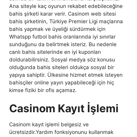
Ana siteyle kaç oyunun rekabet edebileceğine
bahis şirketi karar verir. Casinom web sitesi
bahis şirketinin, Türkiye Premier Ligi maçlarına
bahis yapmak ve üyeliği sürdürmek için
Whatspp futbol bahis oranlarında iyi sınırlar
sunduğunu da belirtmek isteriz. Bu nedenle
canlı bahis sitelerinde en iyi kuponları
doldurabilirsiniz. Sosyal medya söz konusu
olduğunda bahis siteleri oldukça sosyal bir
yapıya sahiptir. Ülkesine hizmet etmek isteyen
bahisçiler online yayın yapabileceği için hiç
kimse fiziki bir ofis açamaz.
Casinom Kayıt İşlemi
Casinom kayıt işlemi belgesiz ve
ücretsizdir.Yardım fonksiyonunu kullanmak