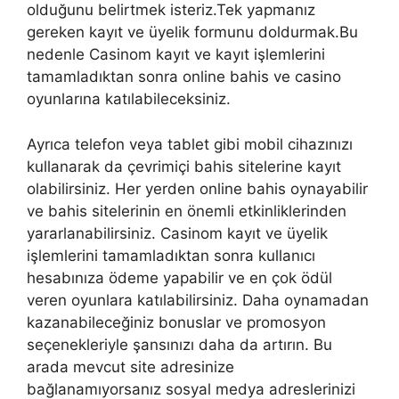
olduğunu belirtmek isteriz.Tek yapmanız
gereken kayıt ve üyelik formunu doldurmak.Bu
nedenle Casinom kayıt ve kayıt işlemlerini
tamamladıktan sonra online bahis ve casino
oyunlarına katılabileceksiniz.
Ayrıca telefon veya tablet gibi mobil cihazınızı
kullanarak da çevrimiçi bahis sitelerine kayıt
olabilirsiniz. Her yerden online bahis oynayabilir
ve bahis sitelerinin en önemli etkinliklerinden
yararlanabilirsiniz. Casinom kayıt ve üyelik
işlemlerini tamamladıktan sonra kullanıcı
hesabınıza ödeme yapabilir ve en çok ödül
veren oyunlara katılabilirsiniz. Daha oynamadan
kazanabileceğiniz bonuslar ve promosyon
seçenekleriyle şansınızı daha da artırın. Bu
arada mevcut site adresinize
bağlanamıyorsanız sosyal medya adreslerinizi