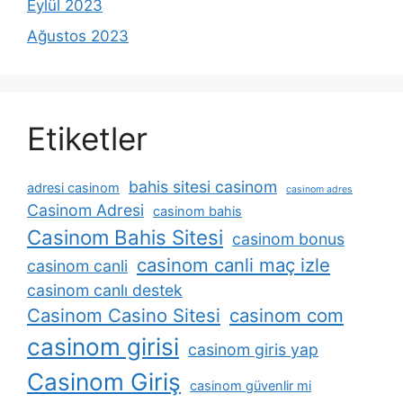
Eylül 2023
Ağustos 2023
Etiketler
bahis sitesi casinom
adresi casinom
casinom adres
Casinom Adresi
casinom bahis
Casinom Bahis Sitesi
casinom bonus
casinom canli maç izle
casinom canli
casinom canlı destek
Casinom Casino Sitesi
casinom com
casinom girisi
casinom giris yap
Casinom Giriş
casinom güvenlir mi