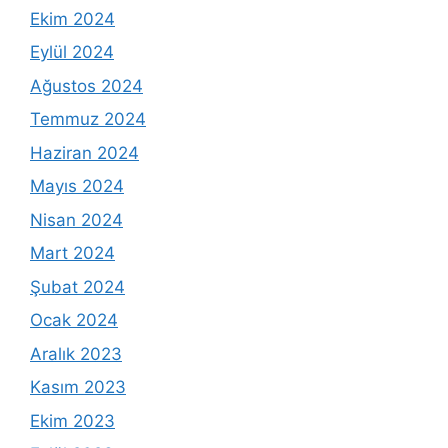
Ekim 2024
Eylül 2024
Ağustos 2024
Temmuz 2024
Haziran 2024
Mayıs 2024
Nisan 2024
Mart 2024
Şubat 2024
Ocak 2024
Aralık 2023
Kasım 2023
Ekim 2023