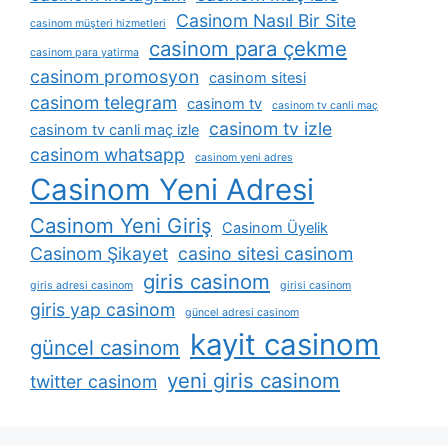
Casinom Nasıl Bir Site
casinom müşteri hizmetleri
casinom para çekme
casinom para yatirma
casinom promosyon
casinom sitesi
casinom telegram
casinom tv
casinom tv canli maç
casinom tv izle
casinom tv canli maç izle
casinom whatsapp
casinom yeni adres
Casinom Yeni Adresi
Casinom Yeni Giriş
Casinom Üyelik
Casinom Şikayet
casino sitesi casinom
giris casinom
giris adresi casinom
girisi casinom
giris yap casinom
güncel adresi casinom
kayit casinom
güncel casinom
yeni giris casinom
twitter casinom