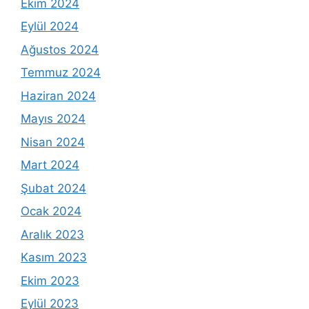
Ekim 2024
Eylül 2024
Ağustos 2024
Temmuz 2024
Haziran 2024
Mayıs 2024
Nisan 2024
Mart 2024
Şubat 2024
Ocak 2024
Aralık 2023
Kasım 2023
Ekim 2023
Eylül 2023