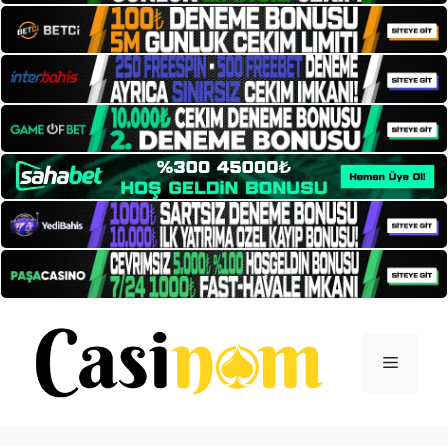
İçeriğe
atla
Menü