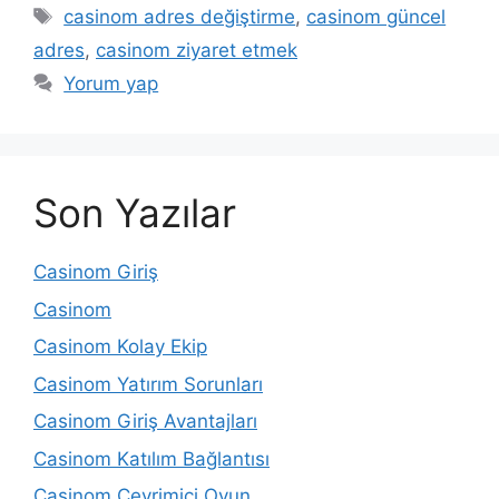
Etiketler
casinom adres değiştirme
,
casinom güncel
adres
,
casinom ziyaret etmek
Yorum yap
Son Yazılar
Casinom Giriş
Casinom
Casinom Kolay Ekip
Casinom Yatırım Sorunları
Casinom Giriş Avantajları
Casinom Katılım Bağlantısı
Casinom Çevrimiçi Oyun