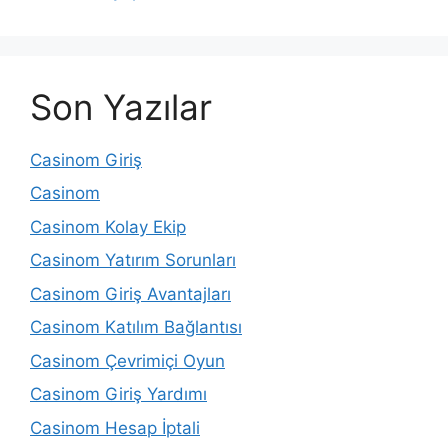
Son Yazılar
Casinom Giriş
Casinom
Casinom Kolay Ekip
Casinom Yatırım Sorunları
Casinom Giriş Avantajları
Casinom Katılım Bağlantısı
Casinom Çevrimiçi Oyun
Casinom Giriş Yardımı
Casinom Hesap İptali