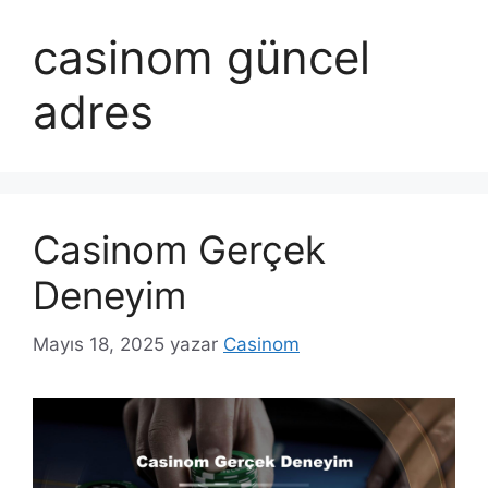
casinom güncel
adres
Casinom Gerçek
Deneyim
Mayıs 18, 2025
yazar
Casinom