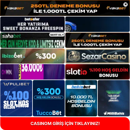
×
CASINOM GİRİŞ İÇİN TIKLAYINIZ!