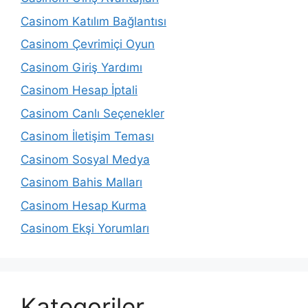
Casinom Katılım Bağlantısı
Casinom Çevrimiçi Oyun
Casinom Giriş Yardımı
Casinom Hesap İptali
Casinom Canlı Seçenekler
Casinom İletişim Teması
Casinom Sosyal Medya
Casinom Bahis Malları
Casinom Hesap Kurma
Casinom Ekşi Yorumları
Kategoriler