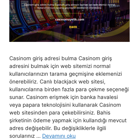
Casinom giriş adresi bulma Casinom giriş
adresini bulmak için web sitemizi normal
kullanıcılarınızın tarama geçmişine eklemenizi
önerebiliriz. Canlı blackjack web sitesi,
kullanıcılarına birden fazla para çekme seçeneği
sunar. Casinom erişmek için banka havalesi
veya papara teknolojisini kullanarak Casinom
web sitesinden para çekebilirsiniz. Bahis
şirketinin ödeme yapmak için kullandığı mevcut
adres değişebilir. Bu değişikliklerle ilgili
sorularınız …
Devamını oku