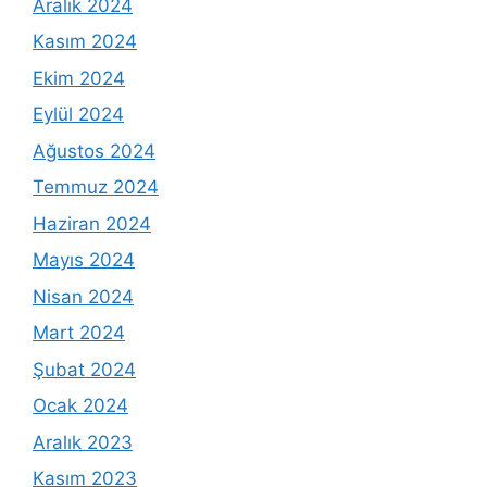
Aralık 2024
Kasım 2024
Ekim 2024
Eylül 2024
Ağustos 2024
Temmuz 2024
Haziran 2024
Mayıs 2024
Nisan 2024
Mart 2024
Şubat 2024
Ocak 2024
Aralık 2023
Kasım 2023