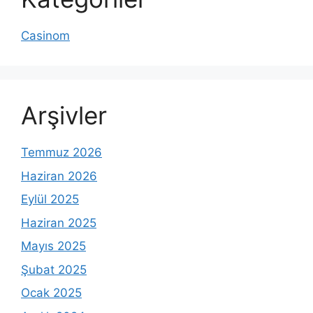
Casinom
Arşivler
Temmuz 2026
Haziran 2026
Eylül 2025
Haziran 2025
Mayıs 2025
Şubat 2025
Ocak 2025