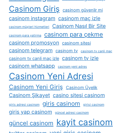
Casinom Giriş
casinom güvenlir mi
casinom instagram
casinom maç izle
Casinom Nasıl Bir Site
casinom müşteri hizmetleri
casinom para çekme
casinom para yatirma
casinom promosyon
casinom sitesi
casinom telegram
casinom tv
casinom tv canli maç
casinom tv izle
casinom tv canli maç izle
casinom whatsapp
casinom yeni adres
Casinom Yeni Adresi
Casinom Yeni Giriş
Casinom Üyelik
Casinom Şikayet
casino sitesi casinom
giris casinom
giris adresi casinom
girisi casinom
giris yap casinom
güncel adresi casinom
kayit casinom
güncel casinom
yeni giris casinom