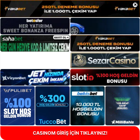
×
CASINOM GİRİŞ İÇİN TIKLAYINIZ!