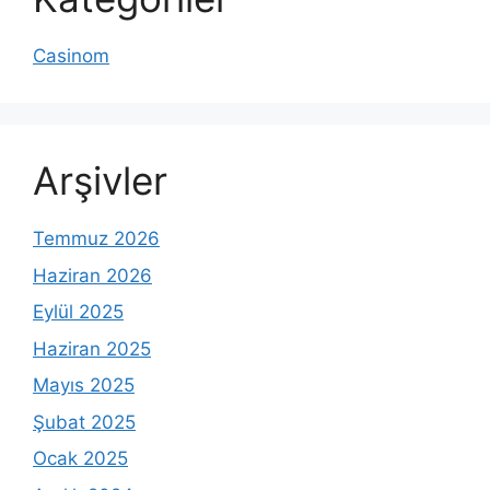
Casinom
Arşivler
Temmuz 2026
Haziran 2026
Eylül 2025
Haziran 2025
Mayıs 2025
Şubat 2025
Ocak 2025