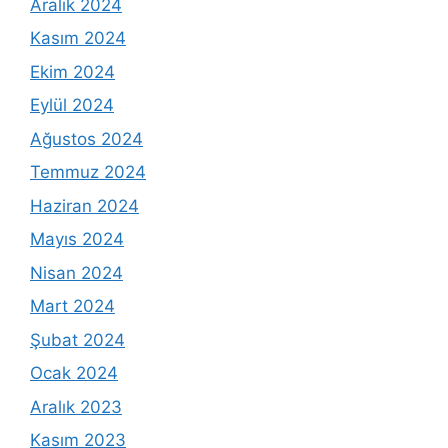
Aralık 2024
Kasım 2024
Ekim 2024
Eylül 2024
Ağustos 2024
Temmuz 2024
Haziran 2024
Mayıs 2024
Nisan 2024
Mart 2024
Şubat 2024
Ocak 2024
Aralık 2023
Kasım 2023