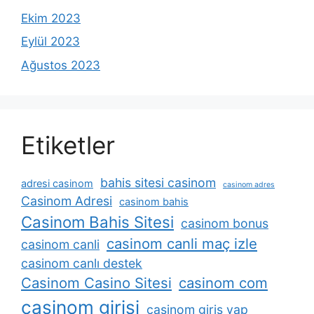
Ekim 2023
Eylül 2023
Ağustos 2023
Etiketler
bahis sitesi casinom
adresi casinom
casinom adres
Casinom Adresi
casinom bahis
Casinom Bahis Sitesi
casinom bonus
casinom canli maç izle
casinom canli
casinom canlı destek
Casinom Casino Sitesi
casinom com
casinom girisi
casinom giris yap