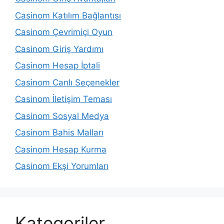
Casinom Katılım Bağlantısı
Casinom Çevrimiçi Oyun
Casinom Giriş Yardımı
Casinom Hesap İptali
Casinom Canlı Seçenekler
Casinom İletişim Teması
Casinom Sosyal Medya
Casinom Bahis Malları
Casinom Hesap Kurma
Casinom Ekşi Yorumları
Kategoriler