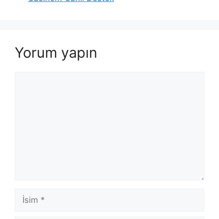
Yorum yapın
Yorum
İsim