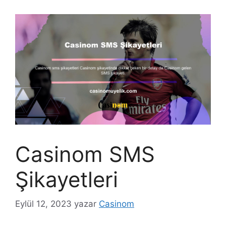
Casinom SMS
Şikayetleri
Eylül 12, 2023
yazar
Casinom