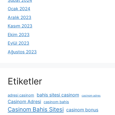
Şubat 2024
Ocak 2024
Aralık 2023
Kasım 2023
Ekim 2023
Eylül 2023
Ağustos 2023
Etiketler
bahis sitesi casinom
adresi casinom
casinom adres
Casinom Adresi
casinom bahis
Casinom Bahis Sitesi
casinom bonus