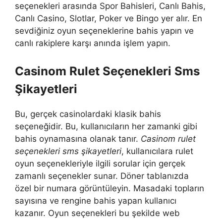
seçenekleri arasında Spor Bahisleri, Canlı Bahis,
Canlı Casino, Slotlar, Poker ve Bingo yer alır. En
sevdiğiniz oyun seçeneklerine bahis yapın ve
canlı rakiplere karşı anında işlem yapın.
Casinom Rulet Seçenekleri Sms
Şikayetleri
Bu, gerçek casinolardaki klasik bahis
seçeneğidir. Bu, kullanıcıların her zamanki gibi
bahis oynamasına olanak tanır.
Casinom rulet
seçenekleri sms şikayetleri
, kullanıcılara rulet
oyun seçenekleriyle ilgili sorular için gerçek
zamanlı seçenekler sunar. Döner tablanızda
özel bir numara görüntüleyin. Masadaki topların
sayısına ve rengine bahis yapan kullanıcı
kazanır. Oyun seçenekleri bu şekilde web