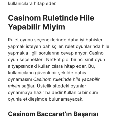
kullanıcılara hitap eder.
Casinom Ruletinde Hile
Yapabilir Miyim
Rulet oyunu seçeneklerinde daha iyi bahisler
yapmak isteyen bahisçiler, rulet oyunlarında hile
yapmakla ilgili sorularına cevap arıyor. Casino
oyun seçenekleri, NetEnt gibi birinci sınıf oyun
altyapısındaki kullanıcılara hitap eder. Bu,
kullanıcıların güvenli bir şekilde bahis
oynamasını
Casinom ruletinde hile yapabilir
miyim
sağlar. Üstelik sitedeki oyunlar
oynanmaya hazır haldedir.Kullanıcı bir süre
oyunla etkileşimde bulunamayacak.
Casinom Baccarat’ın Başarısı