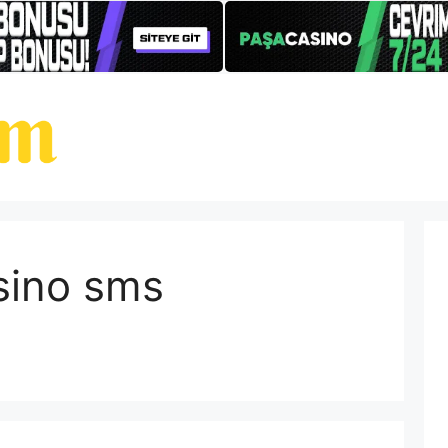
sino sms