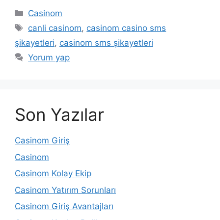
Kategoriler
Casinom
Etiketler
canli casinom
,
casinom casino sms
şikayetleri
,
casinom sms şikayetleri
Yorum yap
Son Yazılar
Casinom Giriş
Casinom
Casinom Kolay Ekip
Casinom Yatırım Sorunları
Casinom Giriş Avantajları