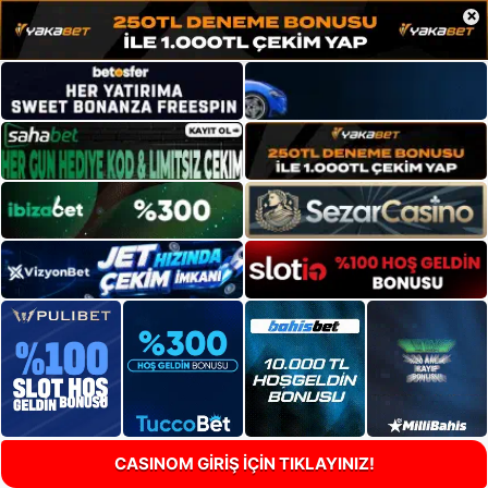
×
CASINOM GİRİŞ İÇİN TIKLAYINIZ!