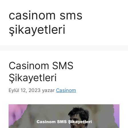
casinom sms
şikayetleri
Casinom SMS
Şikayetleri
Eylül 12, 2023
yazar
Casinom