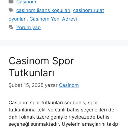
Kategoriler
Casinom
Etiketler
casinom lisans koşulları
,
casinom rulet
oyunları
,
Casinom Yeni Adresi
Yorum yap
Casinom Spor
Tutkunları
Şubat 15, 2025
yazar
Casinom
Casinom spor tutkunları seobahis, spor
tutkunlarına tekli ve canlı bahis seçenekleri de
dahil olmak üzere geniş bir yelpazede bahis
seçeneği sunmaktadır. Üyelerin amaçlarını takip