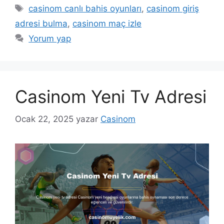
Etiketler
casinom canlı bahis oyunları
,
casinom giriş
adresi bulma
,
casinom maç izle
Yorum yap
Casinom Yeni Tv Adresi
Ocak 22, 2025
yazar
Casinom