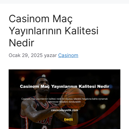
Casinom Maç
Yayınlarının Kalitesi
Nedir
Ocak 29, 2025
yazar
Casinom