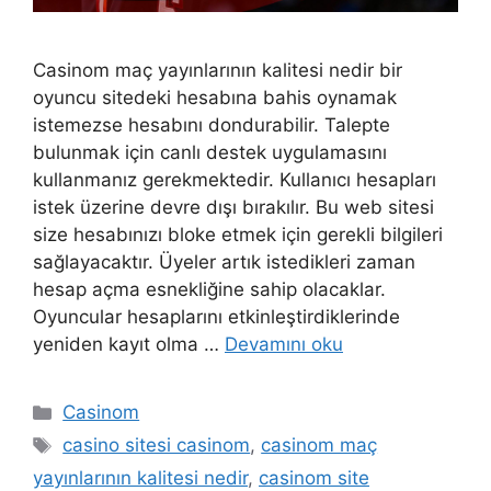
Casinom maç yayınlarının kalitesi nedir bir
oyuncu sitedeki hesabına bahis oynamak
istemezse hesabını dondurabilir. Talepte
bulunmak için canlı destek uygulamasını
kullanmanız gerekmektedir. Kullanıcı hesapları
istek üzerine devre dışı bırakılır. Bu web sitesi
size hesabınızı bloke etmek için gerekli bilgileri
sağlayacaktır. Üyeler artık istedikleri zaman
hesap açma esnekliğine sahip olacaklar.
Oyuncular hesaplarını etkinleştirdiklerinde
yeniden kayıt olma …
Devamını oku
Kategoriler
Casinom
Etiketler
casino sitesi casinom
,
casinom maç
yayınlarının kalitesi nedir
,
casinom site