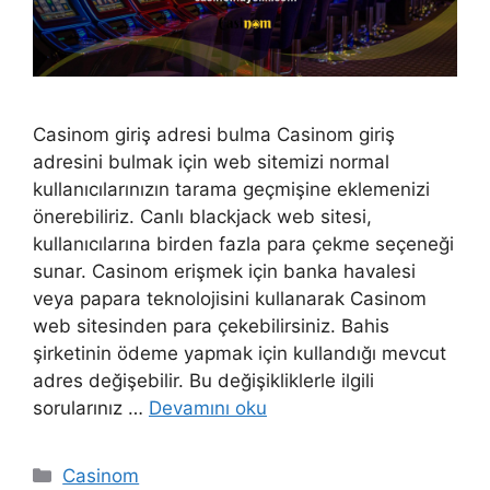
Casinom giriş adresi bulma Casinom giriş
adresini bulmak için web sitemizi normal
kullanıcılarınızın tarama geçmişine eklemenizi
önerebiliriz. Canlı blackjack web sitesi,
kullanıcılarına birden fazla para çekme seçeneği
sunar. Casinom erişmek için banka havalesi
veya papara teknolojisini kullanarak Casinom
web sitesinden para çekebilirsiniz. Bahis
şirketinin ödeme yapmak için kullandığı mevcut
adres değişebilir. Bu değişikliklerle ilgili
sorularınız …
Devamını oku
Kategoriler
Casinom