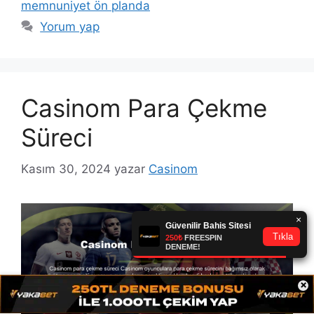
memnuniyet ön planda
Yorum yap
Casinom Para Çekme
Süreci
Kasım 30, 2024
yazar
Casinom
×