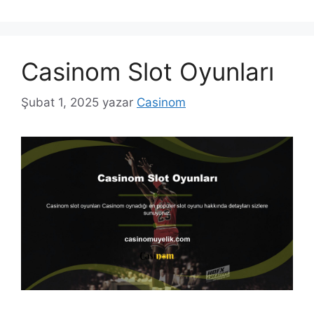
Casinom Slot Oyunları
Şubat 1, 2025
yazar
Casinom