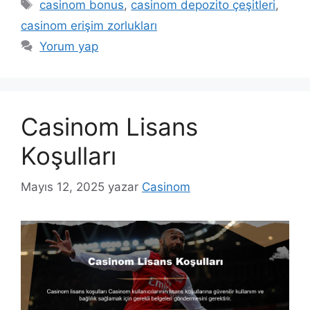
Etiketler
casinom bonus
,
casinom depozito çeşitleri
,
casinom erişim zorlukları
Yorum yap
Casinom Lisans
Koşulları
Mayıs 12, 2025
yazar
Casinom