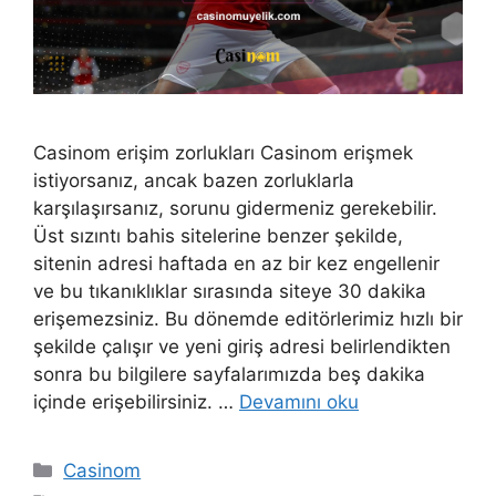
Casinom erişim zorlukları Casinom erişmek
istiyorsanız, ancak bazen zorluklarla
karşılaşırsanız, sorunu gidermeniz gerekebilir.
Üst sızıntı bahis sitelerine benzer şekilde,
sitenin adresi haftada en az bir kez engellenir
ve bu tıkanıklıklar sırasında siteye 30 dakika
erişemezsiniz. Bu dönemde editörlerimiz hızlı bir
şekilde çalışır ve yeni giriş adresi belirlendikten
sonra bu bilgilere sayfalarımızda beş dakika
içinde erişebilirsiniz. …
Devamını oku
Kategoriler
Casinom